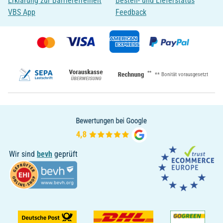
Erklärung zur Barrierefreiheit
Bestell- und Lieferstatus
VBS App
Feedback
**
** Bonität vorausgesetzt
Wir sind
bevh
geprüft