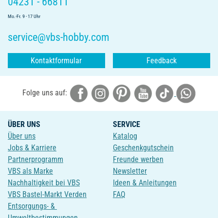
04231 - 66811
Mo.-Fr. 9 - 17 Uhr
service@vbs-hobby.com
Kontaktformular
Feedback
Folge uns auf:
ÜBER UNS
SERVICE
Über uns
Katalog
Jobs & Karriere
Geschenkgutschein
Partnerprogramm
Freunde werben
VBS als Marke
Newsletter
Nachhaltigkeit bei VBS
Ideen & Anleitungen
VBS Bastel-Markt Verden
FAQ
Entsorgungs- &
Umweltbestimmungen