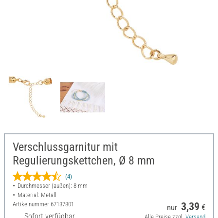
Verschlussgarnitur mit
Regulierungskettchen, Ø 8 mm
(4)
Durchmesser (außen): 8 mm
Material: Metall
Artikelnummer
67137801
3,39
nur
€
Sofort verfügbar
Alle Preise zzgl.
Versand