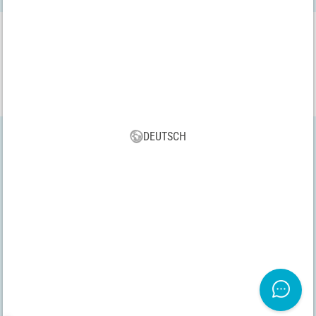
VBS App
Lade dir jetzt kostenlos unsere neue VBS App runter und genieße
die vielen neuen Funktionen und Vorteile!
DEUTSCH
Alle Preise inkl. gesetzl. MwSt., zzgl. Versand | *
Versandkostenfrei ab 75 € innerhalb Deutschlands
AGB
|
Impressum
|
Datenschutz
|
Widerrufsrecht
|
Vertrag
widerrufen
Copyright 2026 VBS Hobby Service GmbH