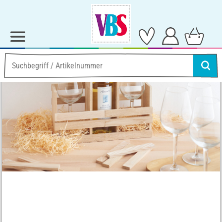
Ideen & Anleitungen
Home-Deko
Weinbutler aus Klötzchen
Weinbutler aus Klötzchen
Anleitung Nr. 3583
Schwierigkeitsgrad:
Einsteiger
Arbeitszeit:
20 Minuten
Artikel teilen: