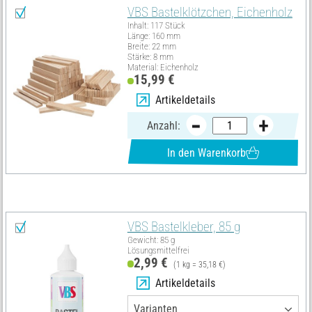
VBS Bastelklötzchen, Eichenholz
Inhalt: 117 Stück
Länge: 160 mm
Breite: 22 mm
Stärke: 8 mm
Material: Eichenholz
15,99 €
Artikeldetails
Anzahl:
In den Warenkorb
Diese Artikel benötigst du zusätzlich:
VBS Bastelkleber, 85 g
Gewicht: 85 g
Lösungsmittelfrei
2,99 €
(1 kg = 35,18 €)
Artikeldetails