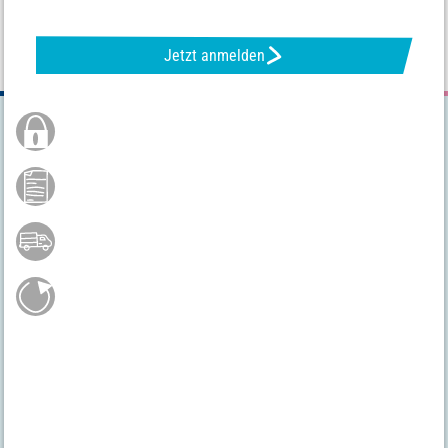
Jetzt anmelden
Sichere Bestellung
Kauf auf Rechnung **
Versandkostenfrei ab 75 €*
Gratis Rückversand
Hast du noch Fragen?
04231 - 66811
Mo.-Fr. 9 - 17 Uhr