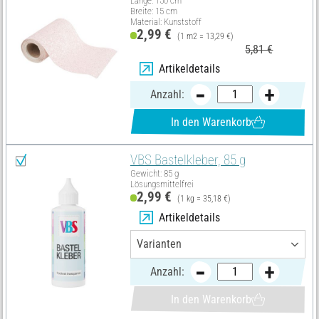
Länge: 150 cm
Breite: 15 cm
Material: Kunststoff
2,99 €
(1 m2 = 13,29 €)
5,81 €
Artikeldetails
Anzahl:
In den Warenkorb
VBS Bastelkleber, 85 g
Gewicht: 85 g
Lösungsmittelfrei
2,99 €
(1 kg = 35,18 €)
Artikeldetails
Anzahl:
In den Warenkorb