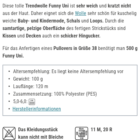
Diese tolle
Trendwolle Funny Uni
ist
sehr weich
und
kratzt nicht
aus der Haut. Daher eignet sich die
Wolle
sehr schön für kuschelig
weiche
Baby- und Kindermode, Schals
und
Loops.
Durch die
samtartige, pelzige Oberfläche
des fertigen Strickstücks sind
Kissen
und
Decken
auch ein
schicker Hingucker.
Für das Anfertigen eines
Pullovers in Größe 38
benötigt man
500 g
Funny Uni.
Altersempfehlung: Es liegt keine Altersempfehlung vor
Gewicht: 100 g
Lauflänge: 120 m
Zusammensetzung: 100% Polyester (PES)
5,0-6,0:
Herstellerinformationen
Das Kleidungsstück
11 M, 20 R
kann nicht mit Bleiche