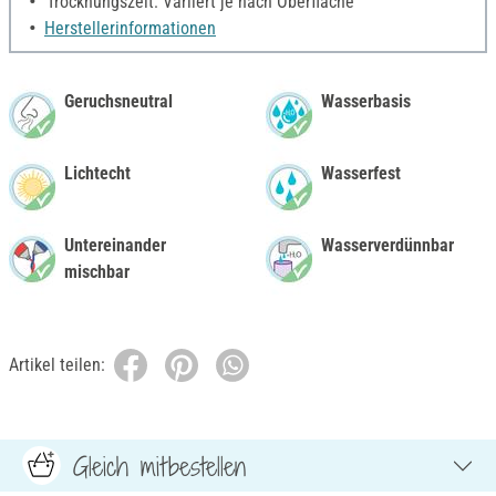
Trocknungszeit: Variiert je nach Oberfläche
Herstellerinformationen
Geruchsneutral
Wasserbasis
Lichtecht
Wasserfest
Untereinander
Wasserverdünnbar
mischbar
Artikel teilen:
Gleich mitbestellen