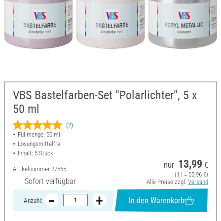
VBS Bastelfarben-Set "Polarlichter", 5 x
50 ml
(2)
Füllmenge: 50 ml
Lösungsmittelfrei
Inhalt: 5 Stück
13,99
nur
€
Artikelnummer
27565
(1 l = 55,96 €)
Sofort verfügbar
Alle Preise zzgl.
Versand
In den Warenkorb
Anzahl: