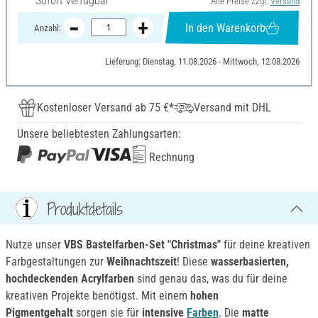
Sofort verfügbar
Alle Preise zzgl.
Versand
In den Warenkorb
Anzahl:
Lieferung: Dienstag, 11.08.2026 - Mittwoch, 12.08.2026
Kostenloser Versand ab 75 €*
Versand mit DHL
Unsere beliebtesten Zahlungsarten:
Rechnung
Produktdetails
Nutze unser
VBS Bastelfarben-Set "Christmas"
für deine kreativen
Farbgestaltungen zur
Weihnachtszeit
! Diese
wasserbasierten,
hochdeckenden Acrylfarben
sind genau das, was du für deine
kreativen Projekte benötigst. Mit einem
hohen
Pigmentgehalt
sorgen sie für
intensive
Farben
. Die
matte