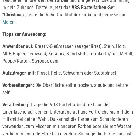
Tauche ein in die Welt der
Farben
und bringe festliche Stimmung
in dein Zuhause. Bestelle jetzt das
VBS Bastelfarben-Set
"Christmas"
, teste die hohe Qualität der Farbe und genieße das
Malen
.
Tipps zur Anwendung:
Anwendbar auf:
Kreativ-Gießmassen (ausgehärtet), Stein, Holz,
MDF, Papier, Leinwand, Keramik, Kunststoff, Terrakotta/Ton, Metall,
Pappe/Karton, Styropor, uvm.
Aufzutragen mit:
Pinsel, Rolle, Schwamm oder Stupfpinsel.
Vorbereitungen:
Die Oberfläche sollte trocken, staub- und fettfrei
sein.
Verarbeitung:
Trage die VBS Bastelfarbe direkt aus der
Linerflasche auf deinen Untergrund auf und vertreiche sie mit dem
Hilfsmittel deiner Wahl. Du kannst die Farbe zum Schablonieren
verwenden, zum Mischen mit anderen Farben oder sie mit Wasser
verdünnen um tolle Effekt zu erzielen. So lange die Farbe nass ist