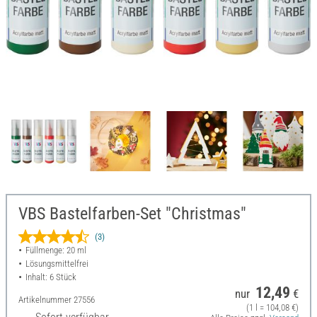
VBS Bastelfarben-Set "Christmas"
(3)
Füllmenge: 20 ml
Lösungsmittelfrei
Inhalt: 6 Stück
12,49
nur
€
Artikelnummer
27556
(1 l = 104,08 €)