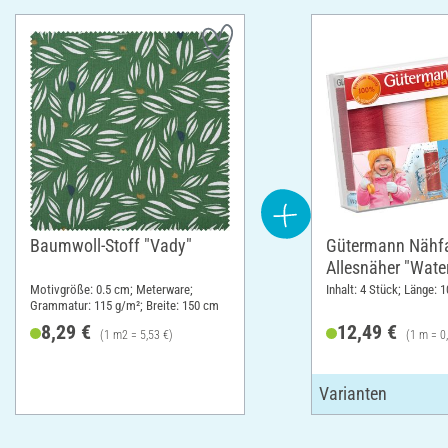
Baumwoll-Stoff "Vady"
Gütermann Nähf
Allesnäher "Wate
Repellent", Bunt 
Motivgröße: 0.5 cm; Meterware;
Inhalt: 4 Stück; Länge: 
Grammatur: 115 g/m²; Breite: 150 cm
8,29 €
12,49 €
(1 m2 = 5,53 €)
(1 m = 0