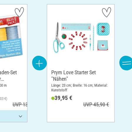
aden-Set
Prym Love Starter Set
r
"Nähen"
Farbe 1
100 m
Länge: 23 cm; Breite: 16 cm; Material:
Kunststoff
39,95 €
,03 €)
UVP 13,80 €
UVP 45,90 €