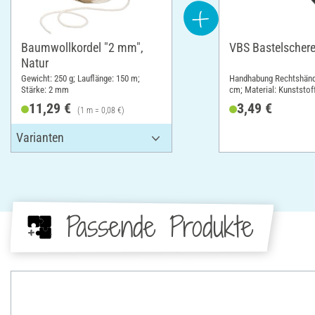
Baumwollkordel "2 mm",
VBS Bastelschere
Natur
Gewicht: 250 g; Lauflänge: 150 m;
Handhabung Rechtshände
Stärke: 2 mm
cm; Material: Kunststoff
11,29 €
3,49 €
(1 m = 0,08 €)
Passende Produkte