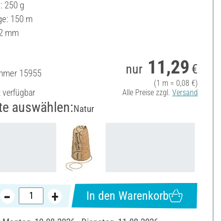
: 250 g
ge: 150 m
 2 mm
11,29
nur
€
ummer
15955
(1 m = 0,08 €)
t verfügbar
Alle Preise zzgl.
Versand
te auswählen:
Natur
In den Warenkorb