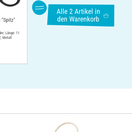
Alle 2 Artikel in
den Warenkorb
 "Spitz"
r; Länge: 11
, Metall