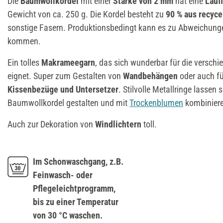
Die
Baumwollkordel
mit einer
Stärke von 2 mm
hat eine
Lauf
Gewicht von ca. 250 g. Die Kordel besteht zu
90 % aus recyc
sonstige Fasern. Produktionsbedingt kann es zu Abweichunge
kommen.
Ein tolles
Makrameegarn
, das sich wunderbar für die versch
eignet. Super zum Gestalten von
Wandbehängen
oder auch f
Kissenbezüge und Untersetzer
. Stilvolle Metallringe lassen 
Baumwollkordel gestalten und mit
Trockenblumen
kombiniere
Auch zur Dekoration von
Windlichtern
toll.
Im Schonwaschgang, z.B.
Feinwasch- oder
Pflegeleichtprogramm,
bis zu einer Temperatur
von 30 °C waschen.