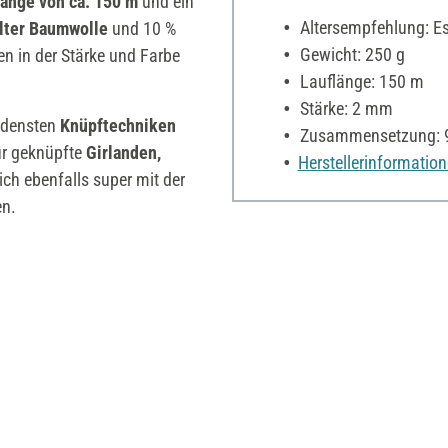
länge von ca. 150 m
und ein
Altersempfehlung: Es 
elter Baumwolle
und 10 %
Gewicht: 250 g
n in der Stärke und Farbe
Lauflänge: 150 m
Stärke: 2 mm
iedensten
Knüpftechniken
Zusammensetzung: 90
ür geknüpfte
Girlanden,
Herstellerinformatio
sich ebenfalls super mit der
n.