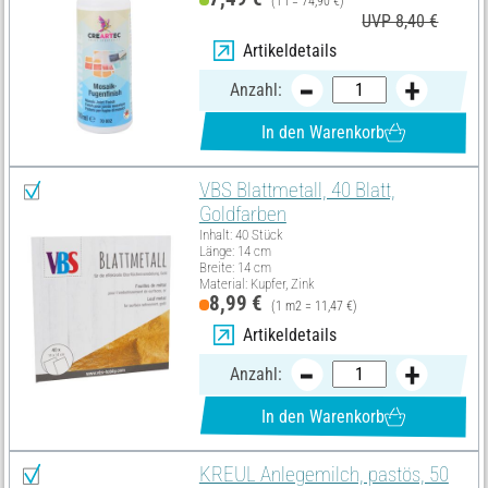
(1 l = 74,90 €)
UVP 8,40 €
Artikeldetails
Anzahl:
In den Warenkorb
VBS Blattmetall, 40 Blatt,
Goldfarben
Inhalt: 40 Stück
Länge: 14 cm
Breite: 14 cm
Material: Kupfer, Zink
8,99 €
(1 m2 = 11,47 €)
Artikeldetails
Anzahl:
In den Warenkorb
KREUL Anlegemilch, pastös, 50