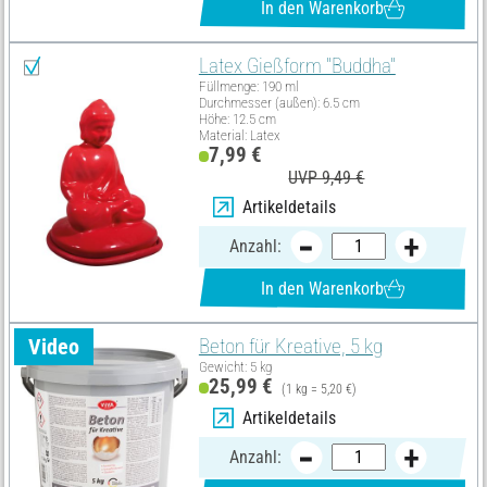
In den Warenkorb
Latex Gießform "Buddha"
Füllmenge: 190 ml
Durchmesser (außen): 6.5 cm
Höhe: 12.5 cm
Material: Latex
7,99 €
UVP 9,49 €
Artikeldetails
Anzahl:
In den Warenkorb
Video
Beton für Kreative, 5 kg
Gewicht: 5 kg
25,99 €
(1 kg = 5,20 €)
Artikeldetails
Anzahl: