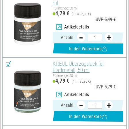
ml
Füllmenge: 50 ml
4,79 €
(1 l = 95,80 €)
UVP 5,49 €
Artikeldetails
Anzahl:
In den Warenkorb
KREUL Überzugslack für
Blattmetall, 50 ml
Füllmenge: 50 ml
4,79 €
(1 l = 95,80 €)
UVP 5,79 €
Artikeldetails
Anzahl:
In den Warenkorb