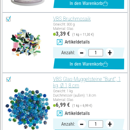
In den Warenkorb
VBS Bruchmosaik
Gewicht: 300 g
Material: Glas
3,39 €
(1 kg = 11,30 €)
Artikeldetails
Anzahl:
In den Warenkorb
VBS Glas-Muggelsteine "Bunt", 1
kg, Ø 1,8 cm
Gewicht: 1 kg
Durchmesser (außen): 1.8 cm
Material: Glas
6,99 €
(1 kg = 6,99 €)
Artikeldetails
Anzahl: