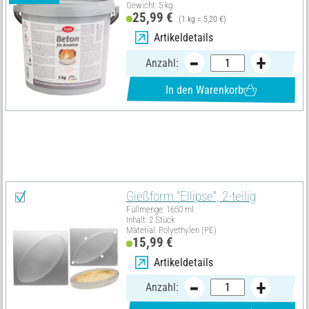
Gewicht: 5 kg
25,99 €
(1 kg = 5,20 €)
Artikeldetails
Anzahl:
In den Warenkorb
Materialliste
Alles auswählen
Gießform "Ellipse", 2-teilig
Füllmenge: 1650 ml
Inhalt: 2 Stück
Material: Polyethylen (PE)
15,99 €
Artikeldetails
Anzahl: