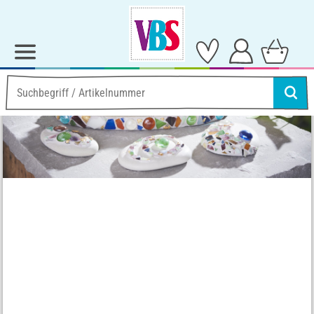
Ideen & Anleitungen
Garten-Deko
Buddha Betondeko mit Mosaik
Buddha Betondeko mit
Mosaik
Anleitung Nr. 1953
Schwierigkeitsgrad:
Einsteiger
Arbeitszeit:
3 Stunden