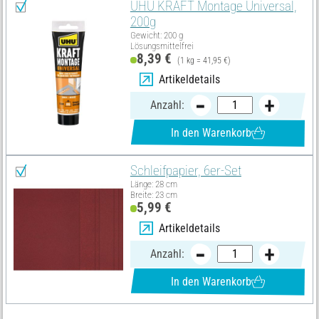
UHU KRAFT Montage Universal,
200g
Gewicht: 200 g
Lösungsmittelfrei
8,39 €
(1 kg = 41,95 €)
Artikeldetails
Anzahl:
In den Warenkorb
Schleifpapier, 6er-Set
Länge: 28 cm
Breite: 23 cm
5,99 €
Artikeldetails
Anzahl:
In den Warenkorb