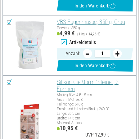
In den Warenkorb
VBS Fugenmasse, 350 g, Grau
Gewicht: 350 g
4,99 €
(1 kg = 14,26 €)
Artikeldetails
Anzahl:
In den Warenkorb
Silikon-Gießform "Steine", 3
Formen
Motivgröße: 4.5 - 8 cm
Anzahl Motive: 3
Füllmenge: 510 g
Frost- und Hitzebeständig: 240 °C
Länge: 26.5 cm
Breite: 14.5 cm
Material: Silikon
10,95 €
UVP 12,99 €