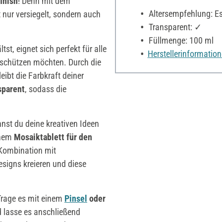
inish
! Denn mit dem
Altersempfehlung: Es 
t nur versiegelt, sondern auch
Transparent: ✓
Füllmenge: 100 ml
tst, eignet sich perfekt für alle
Herstellerinformatio
 schützen möchten. Durch die
leibt die Farbkraft deiner
sparent
, sodass die
nst du deine kreativen Ideen
inem
Mosaiktablett für den
 Kombination mit
esigns kreieren und diese
Trage es mit einem
Pinsel
oder
 lasse es anschließend