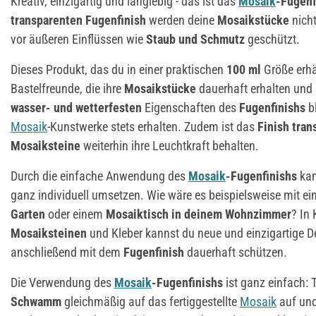
Kreativ, einzigartig und langlebig - das ist das
Mosaik
-Fugenf
transparenten Fugenfinish
werden deine
Mosaikstücke
nich
vor äußeren Einflüssen wie
Staub und Schmutz
geschützt.
Dieses Produkt, das du in einer praktischen
100 ml
Größe erhäl
Bastelfreunde, die ihre
Mosaikstücke
dauerhaft erhalten und
wasser- und wetterfesten
Eigenschaften des
Fugenfinishs
b
Mosaik
-Kunstwerke stets erhalten. Zudem ist das
Finish tran
Mosaiksteine
weiterhin ihre Leuchtkraft behalten.
Durch die einfache Anwendung des
Mosaik
-Fugenfinishs
kan
ganz individuell umsetzen. Wie wäre es beispielsweise mit e
Garten
oder einem
Mosaiktisch in deinem Wohnzimmer
? In
Mosaiksteinen
und Kleber kannst du neue und einzigartige D
anschließend mit dem
Fugenfinish
dauerhaft schützen.
Die Verwendung des
Mosaik
-Fugenfinishs
ist ganz einfach: 
Schwamm
gleichmäßig auf das fertiggestellte
Mosaik
auf und