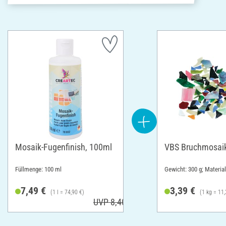
Mosaik-Fugenfinish, 100ml
VBS Bruchmosai
Füllmenge: 100 ml
Gewicht: 300 g; Material
7,49 €
3,39 €
(1 l = 74,90 €)
(1 kg = 11,
UVP 8,40 €