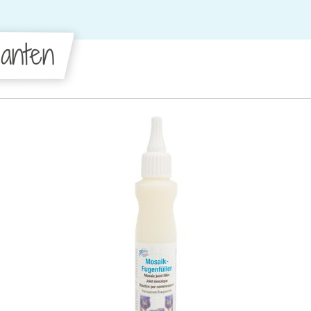
anten