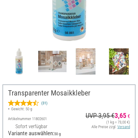
Transparenter Mosaikkleber
(31)
Gewicht: 50 g
UVP 3,95 €
3,65
€
Artikelnummer
11802601
(1 kg = 73,00 €)
Sofort verfügbar
Alle Preise zzgl.
Versand
Variante auswählen:
50 g