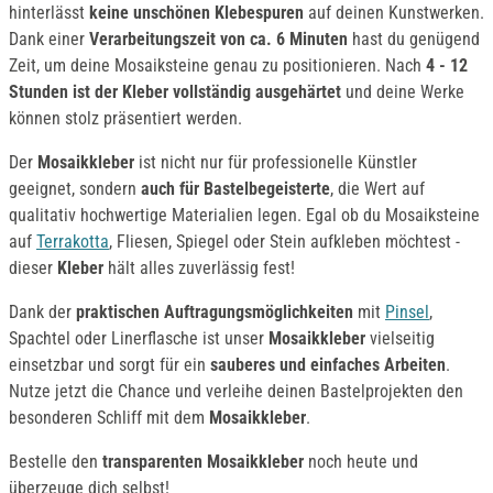
hinterlässt
keine unschönen Klebespuren
auf deinen Kunstwerken.
Dank einer
Verarbeitungszeit von ca. 6 Minuten
hast du genügend
Zeit, um deine Mosaiksteine genau zu positionieren. Nach
4 - 12
Stunden ist der Kleber vollständig ausgehärtet
und deine Werke
können stolz präsentiert werden.
Der
Mosaikkleber
ist nicht nur für professionelle Künstler
geeignet, sondern
auch für Bastelbegeisterte
, die Wert auf
qualitativ hochwertige Materialien legen. Egal ob du Mosaiksteine
auf
Terrakotta
, Fliesen, Spiegel oder Stein aufkleben möchtest -
dieser
Kleber
hält alles zuverlässig fest!
Dank der
praktischen Auftragungsmöglichkeiten
mit
Pinsel
,
Spachtel oder Linerflasche ist unser
Mosaikkleber
vielseitig
einsetzbar und sorgt für ein
sauberes und einfaches Arbeiten
.
Nutze jetzt die Chance und verleihe deinen Bastelprojekten den
besonderen Schliff mit dem
Mosaikkleber
.
Bestelle den
transparenten Mosaikkleber
noch heute und
überzeuge dich selbst!