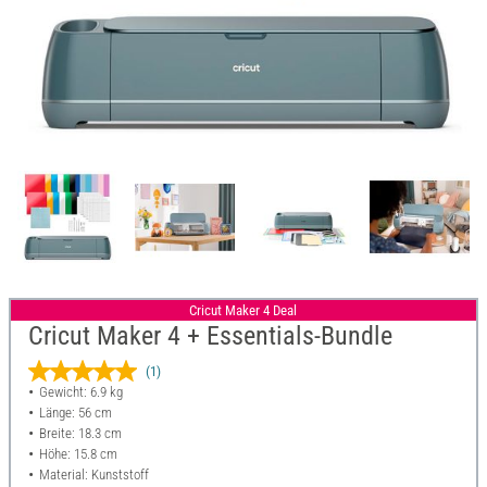
Cricut Maker 4 Deal
Cricut Maker 4 + Essentials-Bundle
(1)
Gewicht: 6.9 kg
Länge: 56 cm
Breite: 18.3 cm
Höhe: 15.8 cm
Material: Kunststoff