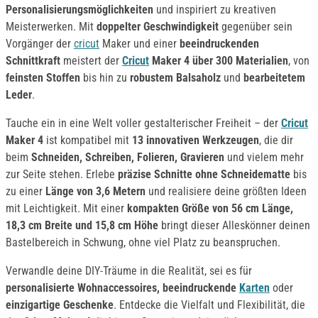
Personalisierungsmöglichkeiten
und inspiriert zu kreativen
Meisterwerken. Mit
doppelter Geschwindigkeit
gegenüber sein
Vorgänger der
cricut
Maker und einer
beeindruckenden
Schnittkraft
meistert der
Cricut
Maker 4 über 300 Materialien
, von
feinsten Stoffen
bis hin zu
r
obustem Balsaholz
und
bearbeitetem
Leder
.
Tauche ein in eine Welt voller gestalterischer Freiheit – der
Cricut
Maker 4
ist kompatibel mit
13 innovativen Werkzeugen
, die dir
beim
Schneiden, Schreiben, Folieren, Gravieren
und vielem mehr
zur Seite stehen. Erlebe
präzise Schnitte ohne Schneidematte
bis
zu einer
L
änge von 3,6 Metern
und realisiere deine größten Ideen
mit Leichtigkeit. Mit einer
kompakten Größe von 56 cm Länge,
18,3 cm Breite und 15,8 cm Höhe
bringt dieser Alleskönner deinen
Bastelbereich in Schwung, ohne viel Platz zu beanspruchen.
Verwandle deine DIY-Träume in die Realität, sei es für
personalisierte Wohnaccessoires, beeindruckende
Karten
oder
einzigartige Geschenke
. Entdecke die Vielfalt und Flexibilität, die