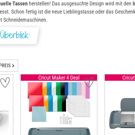
duelle Tassen
herstellen! Das ausgesuchte Design wird mit den
I
sst. Schon fertig ist die neue Lieblingstasse oder das Geschenk
ut Schneidemaschinen.
Überblick:
PREIS
Cricut Maker 4 Deal
Cricu