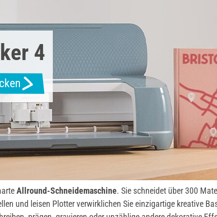
ker 4
ecken
marte
Allround-Schneidemaschine
. Sie schneidet über 300 Mate
len und leisen Plotter verwirklichen Sie einzigartige kreative B
reiben, prägen, gravieren oder unzählige andere dekorative Effe