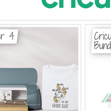
er 4
Cric
Bund