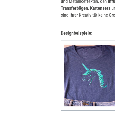
und Metalliceffekten, den
Infu
Transferbögen
,
Kartensets
u
sind Ihrer Kreativität keine Gr
Designbeispiele: