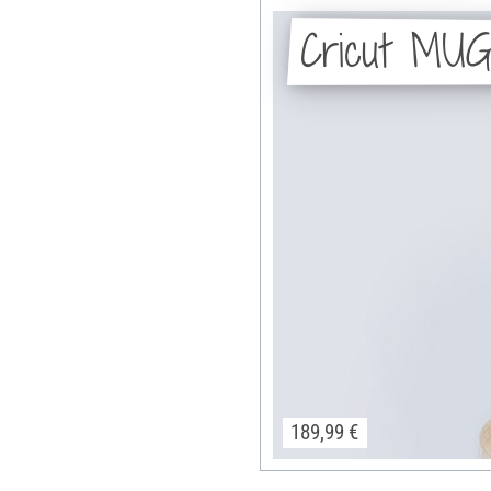
Cricut MU
189,99 €