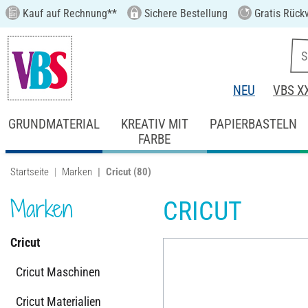
Kauf auf Rechnung**
Sichere Bestellung
Gratis Rück
NEU
VBS X
GRUNDMATERIAL
KREATIV MIT
PAPIERBASTELN
FARBE
Startseite
Marken
Cricut
(80)
Marken
CRICUT
Cricut
Cricut Maschinen
Cricut Materialien