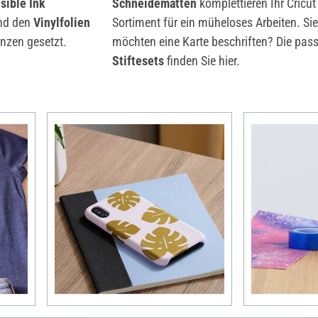
sible Ink
Schneidematten
komplettieren Ihr Cricut
nd den
Vinylfolien
Sortiment für ein müheloses Arbeiten. Si
enzen gesetzt.
möchten eine Karte beschriften? Die pas
Stiftesets
finden Sie hier.