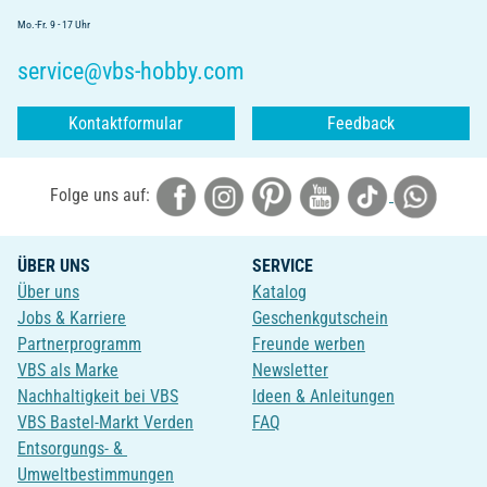
Mo.-Fr. 9 - 17 Uhr
service@vbs-hobby.com
Kontaktformular
Feedback
Folge uns auf:
ÜBER UNS
SERVICE
Über uns
Katalog
Jobs & Karriere
Geschenkgutschein
Partnerprogramm
Freunde werben
VBS als Marke
Newsletter
Nachhaltigkeit bei VBS
Ideen & Anleitungen
VBS Bastel-Markt Verden
FAQ
Entsorgungs- &
Umweltbestimmungen