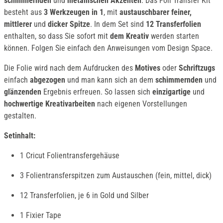
schimmernden
und
metallischen Akzenten
. Das Foil Transfer Kit
besteht aus
3 Werkzeugen in 1
, mit
austauschbarer feiner,
mittlerer
und
dicker Spitze
. In dem Set sind
12 Transferfolien
enthalten, so dass Sie sofort mit
dem Kreativ
werden starten
können. Folgen Sie einfach den Anweisungen vom Design Space.
Die Folie wird nach dem Aufdrucken des
Motives
oder
Schriftzugs
einfach
abgezogen
und man kann sich an dem
schimmernden
und
glänzenden
Ergebnis erfreuen. So lassen sich
einzigartige
und
hochwertige Kreativarbeiten
nach eigenen Vorstellungen
gestalten.
Setinhalt:
1 Cricut Folientransfergehäuse
3 Folientransferspitzen zum Austauschen (fein, mittel, dick)
12 Transferfolien, je 6 in Gold und Silber
1 Fixier Tape