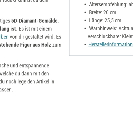
Altersempfehlung: ab
Breite: 20 cm
Länge: 25,5 cm
rtiges
5D-Diamant-Gemälde
,
Warnhinweis: Achtung
lang ist
. Es ist mit einem
verschluckbarer Kleint
rben
von dir gestaltet wird. Es
Herstellerinformatio
tehende Figur aus Holz
zum
nfache und entspannende
 welche du dann mit den
 noch lege den Artikel in
lassen.