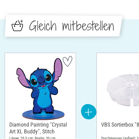
Gleich mitbestellen
Diamond Painting "Crystal
VBS Sortierbox "
Art XL Buddy", Stitch
Länge: 25.5 cm; Breite: 20 cm
Durchmesser (außen): 1