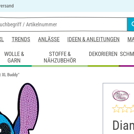
versand
XL
TRENDS
ANLÄSSE
IDEEN & ANLEITUNGEN
MA
WOLLE &
STOFFE &
DEKORIEREN
SCHM
GARN
NÄHZUBEHÖR
t XL Buddy"
Diam