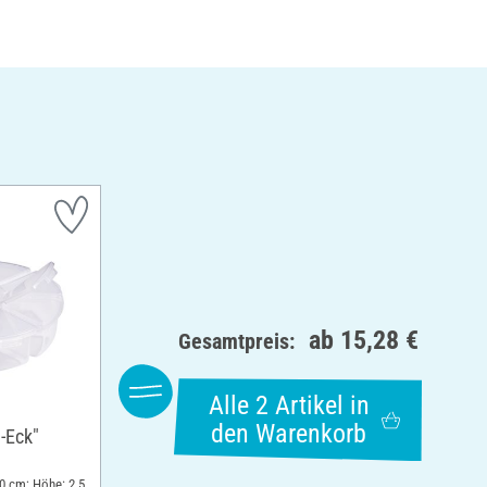
ab
15,28 €
Gesamtpreis:
Alle 2 Artikel in
den Warenkorb
8-Eck"
0 cm; Höhe: 2.5