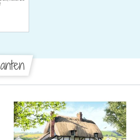
f
anten