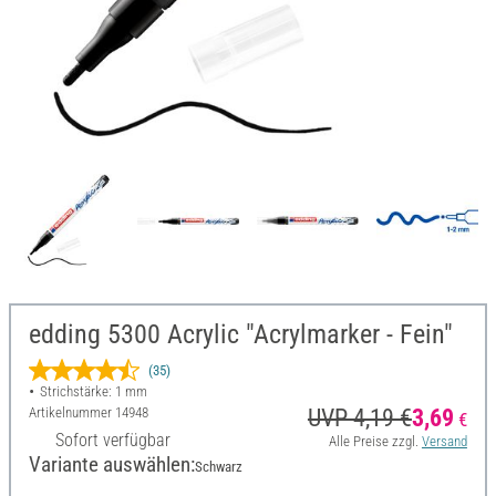
edding 5300 Acrylic "Acrylmarker - Fein"
(35)
Strichstärke: 1 mm
Artikelnummer
14948
UVP 4,19 €
3,69
€
Sofort verfügbar
Alle Preise zzgl.
Versand
Variante auswählen:
Schwarz