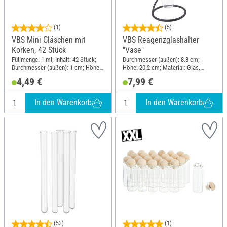
(1)
(5)
VBS Mini Gläschen mit
VBS Reagenzglashalter
Korken, 42 Stück
"Vase"
Füllmenge: 1 ml; Inhalt: 42 Stück;
Durchmesser (außen): 8.8 cm;
Durchmesser (außen): 1 cm; Höhe:
Höhe: 20.2 cm; Material: Glas,
3.8 cm; Material: Glas, Kork
Metall
4,49 €
7,99 €
In den Warenkorb
In den Warenkorb
(53)
(1)