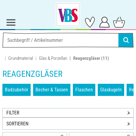
Grundmaterial
Glas & Porzellan
Reagenzgläser
(11)
REAGENZGLÄSER
Badzubehör
Becher & Tassen
Flaschen
Glaskugeln
Rea
FILTER
SORTIEREN