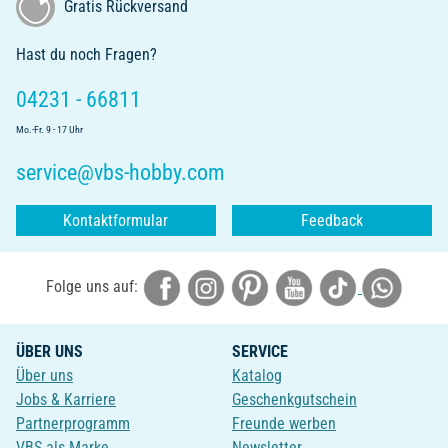
Gratis Rückversand
Hast du noch Fragen?
04231 - 66811
Mo.-Fr. 9 - 17 Uhr
service@vbs-hobby.com
Kontaktformular
Feedback
Folge uns auf:
ÜBER UNS
SERVICE
Über uns
Katalog
Jobs & Karriere
Geschenkgutschein
Partnerprogramm
Freunde werben
VBS als Marke
Newsletter