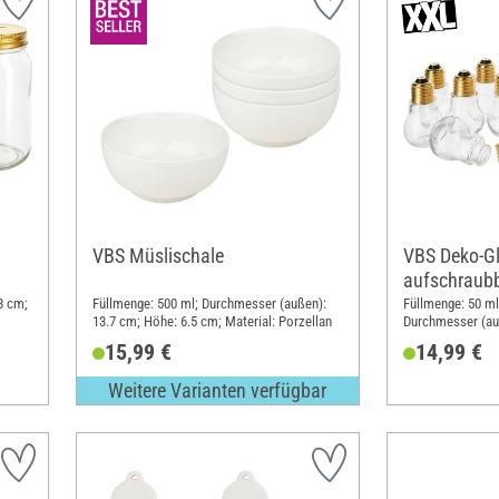
VBS Müslischale
VBS Deko-Gl
aufschraub
8 cm;
Füllmenge: 500 ml; Durchmesser (außen):
Füllmenge: 50 ml;
13.7 cm; Höhe: 6.5 cm; Material: Porzellan
Durchmesser (au
Material: Metall,
15,99 €
14,99 €
Weitere Varianten verfügbar