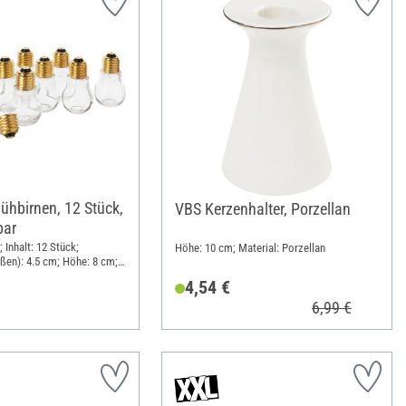
ühbirnen, 12 Stück,
VBS Kerzenhalter, Porzellan
bar
 Inhalt: 12 Stück;
Höhe: 10 cm; Material: Porzellan
ßen): 4.5 cm; Höhe: 8 cm;
 Klarglas
4,54 €
6,99 €