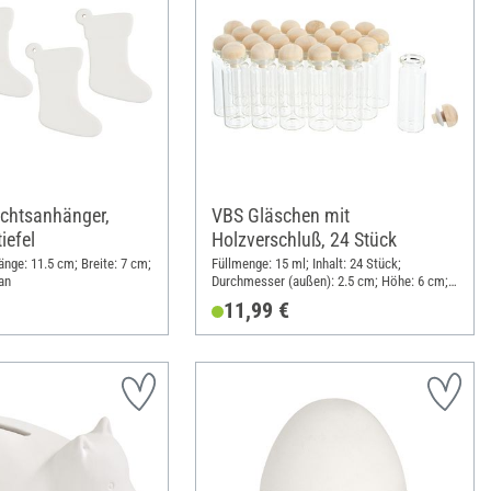
chtsanhänger,
VBS Gläschen mit
iefel
Holzverschluß, 24 Stück
Länge: 11.5 cm; Breite: 7 cm;
Füllmenge: 15 ml; Inhalt: 24 Stück;
an
Durchmesser (außen): 2.5 cm; Höhe: 6 cm;
Material: Glas, Holz
11,99 €