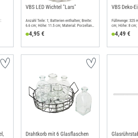
VBS LED Wichtel "Lars"
VBS Deko-Ei
:
Anzahl Teile: 1; Batterien enthalten; Breite:
Füllmenge: 325 m
6.6 cm; Höhe: 11.5 cm; Material: Porzellan,
cm; Höhe: 8 cm; 
Kunststoff
4,95 €
4,49 €
l,
Drahtkorb mit 6 Glasflaschen
Glasrührsta