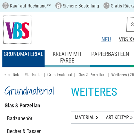
Kauf auf Rechnung**
Sichere Bestellung
Gratis Rück
NEU
VBS X
GRUNDMATERIAL
KREATIV MIT
PAPIERBASTELN
FARBE
< zurück
Startseite
Grundmaterial
Glas & Porzellan
Weiteres
(25
Grundmaterial
WEITERES
Glas & Porzellan
MATERIAL
ARTIKELTYP
Badzubehör
Becher & Tassen