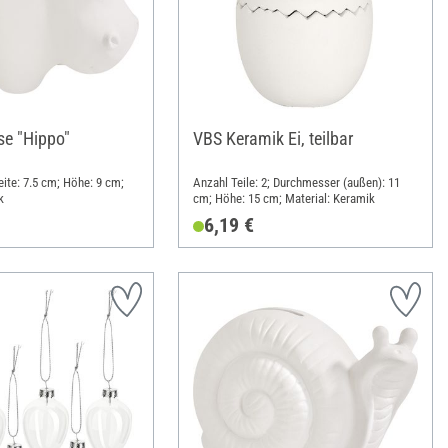
e "Hippo"
VBS Keramik Ei, teilbar
eite: 7.5 cm; Höhe: 9 cm;
Anzahl Teile: 2; Durchmesser (außen): 11
k
cm; Höhe: 15 cm; Material: Keramik
6,19 €