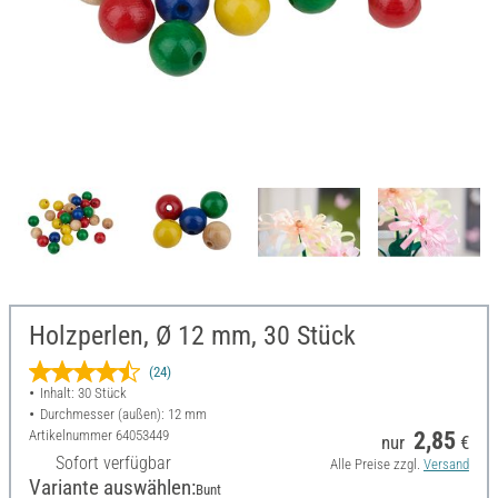
Holzperlen, Ø 12 mm, 30 Stück
(24)
Inhalt: 30 Stück
Durchmesser (außen): 12 mm
Artikelnummer
64053449
2,85
nur
€
Sofort verfügbar
Alle Preise zzgl.
Versand
Variante auswählen:
Bunt