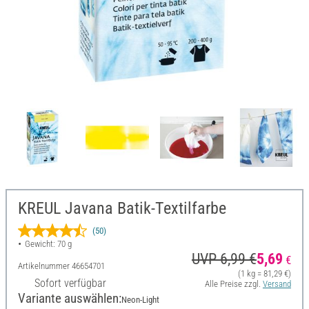
KREUL Javana Batik-Textilfarbe
(50)
Gewicht: 70 g
UVP 6,99 €
5,69
€
Artikelnummer
46654701
(1 kg = 81,29 €)
Sofort verfügbar
Alle Preise zzgl.
Versand
Variante auswählen:
Neon-Light