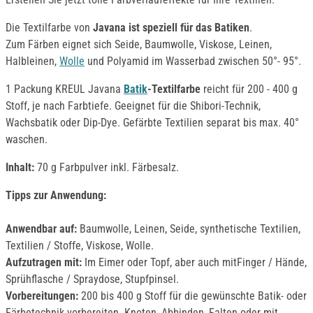
Die Textilfarbe von
Javana ist speziell für das Batiken
.
Zum Färben eignet sich Seide, Baumwolle, Viskose, Leinen,
Halbleinen,
Wolle
und Polyamid im Wasserbad zwischen 50°- 95°.
1 Packung KREUL Javana
Batik
-Textilfarbe
reicht für 200 - 400 g
Stoff, je nach Farbtiefe. Geeignet für die Shibori-Technik,
Wachsbatik oder Dip-Dye. Gefärbte Textilien separat bis max. 40°
waschen.
Inhalt:
70 g Farbpulver inkl. Färbesalz.
Tipps zur Anwendung:
Anwendbar auf:
Baumwolle, Leinen, Seide, synthetische Textilien,
Textilien / Stoffe, Viskose, Wolle.
Aufzutragen mit:
Im Eimer oder Topf, aber auch mitFinger / Hände,
Sprühflasche / Spraydose, Stupfpinsel.
Vorbereitungen:
200 bis 400 g Stoff für die gewünschte Batik- oder
Färbetechnik vorbereiten. Knoten, Abbinden, Falten oder mit