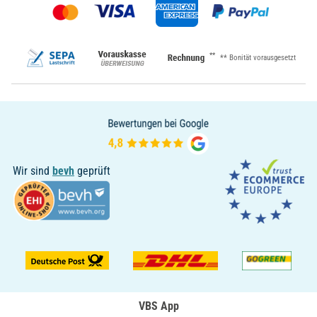
**
** Bonität vorausgesetzt
Wir sind
bevh
geprüft
VBS App