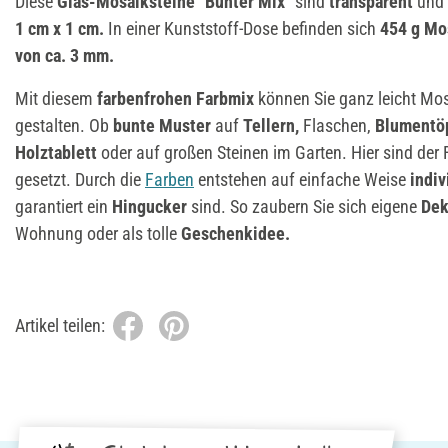
Diese
Glas-Mosaiksteine
"
Bunter Mix
"
sind
transparent
und
1 cm x 1 cm.
In einer Kunststoff-Dose befinden sich
454 g Mo
von ca. 3 mm.
Mit diesem
farbenfrohen Farbmix
können Sie ganz leicht Mos
gestalten. Ob
bunte Muster
auf
Tellern,
Flaschen,
Blumentö
Holztablett
oder auf großen Steinen im Garten. Hier sind der
gesetzt. Durch die
Farben
entstehen auf einfache Weise
indiv
garantiert ein
Hingucker
sind. So zaubern Sie sich eigene
Dek
Wohnung oder als tolle
Geschenkidee.
Artikel teilen: