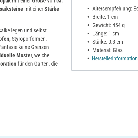
opak
mit einer
Größe
von
ca.
Altersempfehlung: Es 
saiksteine
mit einer
Stärke
Breite: 1 cm
Gewicht: 454 g
aike legen und selbst
Länge: 1 cm
pfen,
Styroporformen,
Stärke: 0,3 cm
 Fantasie keine Grenzen
Material: Glas
iduelle Muster,
welche
Herstellerinformatio
oration
für den Garten, die