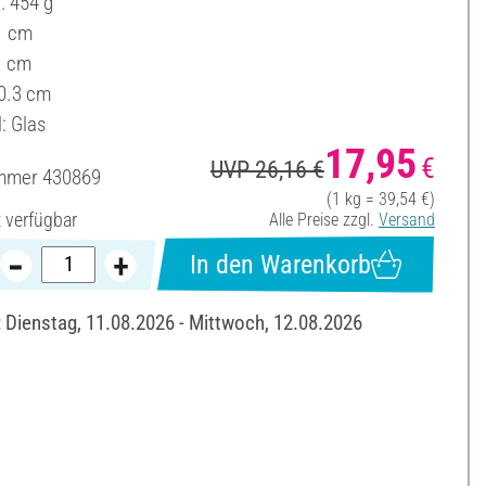
: 454 g
1 cm
1 cm
 0.3 cm
: Glas
17,95
€
UVP 26,16 €
ummer
430869
(1 kg = 39,54 €)
t verfügbar
Alle Preise zzgl.
Versand
In den Warenkorb
: Dienstag, 11.08.2026 - Mittwoch, 12.08.2026