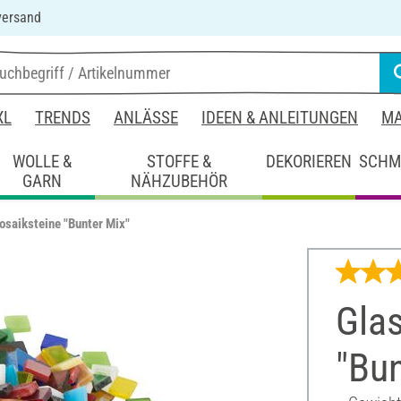
versand
XL
TRENDS
ANLÄSSE
IDEEN & ANLEITUNGEN
MA
WOLLE &
STOFFE &
DEKORIEREN
SCHM
GARN
NÄHZUBEHÖR
osaiksteine "Bunter Mix"
Gla
"Bun