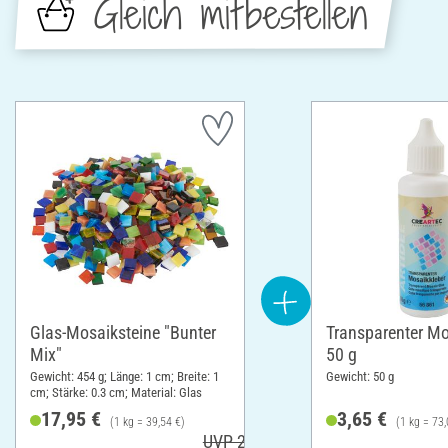
Gleich mitbestellen
Glas-Mosaiksteine "Bunter
Transparenter Mo
Mix"
50 g
Gewicht: 454 g; Länge: 1 cm; Breite: 1
Gewicht: 50 g
cm; Stärke: 0.3 cm; Material: Glas
17,95 €
3,65 €
(1 kg = 39,54 €)
(1 kg = 73,
UVP 26,16 €