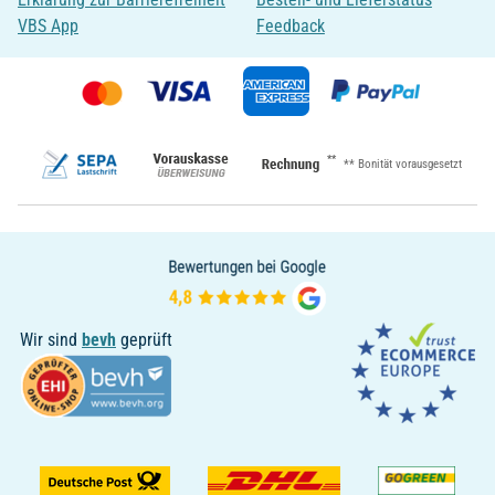
VBS App
Feedback
**
** Bonität vorausgesetzt
Wir sind
bevh
geprüft