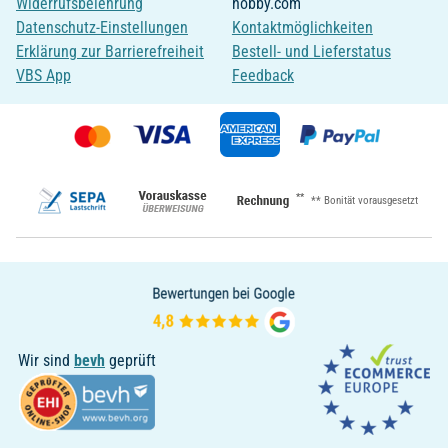
Widerrufsbelehrung
hobby.com
Datenschutz-Einstellungen
Kontaktmöglichkeiten
Erklärung zur Barrierefreiheit
Bestell- und Lieferstatus
VBS App
Feedback
**
** Bonität vorausgesetzt
Wir sind
bevh
geprüft