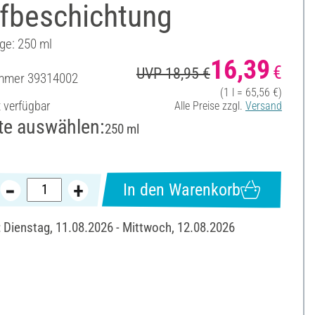
ffbeschichtung
ge: 250 ml
16,39
€
UVP 18,95 €
ummer
39314002
(1 l = 65,56 €)
t verfügbar
Alle Preise zzgl.
Versand
te auswählen:
250 ml
In den Warenkorb
: Dienstag, 11.08.2026 - Mittwoch, 12.08.2026