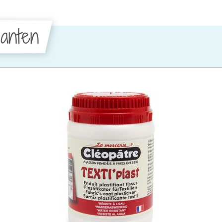
anten