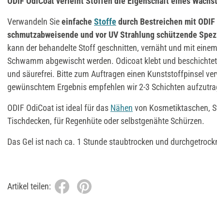
ODIF OdiCoat verleiht Stoffen die Eigenschaft ei
nes Wachst
Verwandeln Sie
einfache
Stoffe
durch Bestreichen mit ODIF 
schmutzabweisende und vor UV Strahlung schützende Spezi
kann der behandelte Stoff geschnitten, vernäht und mit eine
Schwamm abgewischt werden. Odicoat klebt und beschichtet z
und säurefrei. Bitte zum Auftragen einen Kunststoffpinsel v
gewünschtem Ergebnis empfehlen wir 2-3 Schichten aufzutra
ODIF OdiCoat ist ideal für das
Nähen
von Kosmetiktaschen, S
Tischdecken, für Regenhüte oder selbstgenähte Schürzen.
Das Gel ist nach ca. 1 Stunde staubtrocken und durchgetrock
Artikel teilen: