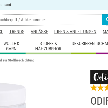
versand
XL
TRENDS
ANLÄSSE
IDEEN & ANLEITUNGEN
MA
WOLLE &
STOFFE &
DEKORIEREN
SCHM
GARN
NÄHZUBEHÖR
el zur Stoffbeschichtung
ODIF