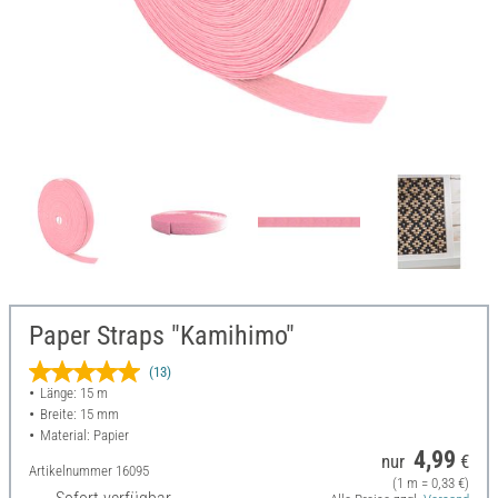
Paper Straps "Kamihimo"
(13)
Länge: 15 m
Breite: 15 mm
Material: Papier
4,99
nur
€
Artikelnummer
16095
(1 m = 0,33 €)