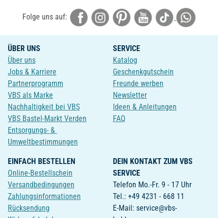
Folge uns auf:
ÜBER UNS
SERVICE
Über uns
Katalog
Jobs & Karriere
Geschenkgutschein
Partnerprogramm
Freunde werben
VBS als Marke
Newsletter
Nachhaltigkeit bei VBS
Ideen & Anleitungen
VBS Bastel-Markt Verden
FAQ
Entsorgungs- &
Umweltbestimmungen
EINFACH BESTELLEN
DEIN KONTAKT ZUM VBS
Online-Bestellschein
SERVICE
Versandbedingungen
Telefon Mo.-Fr. 9 - 17 Uhr
Zahlungsinformationen
Tel.: +49 4231 - 668 11
Rücksendung
E-Mail: service@vbs-