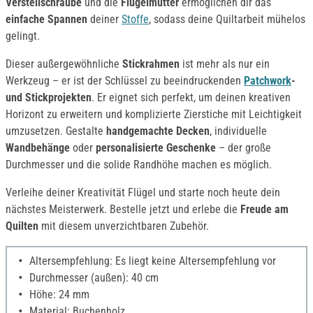
Verstellschraube
und die
Flügelmutter
ermöglichen dir das
einfache Spannen
deiner
Stoffe
, sodass deine Quiltarbeit mühelos
gelingt.
Dieser außergewöhnliche
Stickrahmen
ist mehr als nur ein
Werkzeug – er ist der Schlüssel zu beeindruckenden
Patchwork
-
und Stickprojekten
. Er eignet sich perfekt, um deinen kreativen
Horizont zu erweitern und komplizierte Zierstiche mit Leichtigkeit
umzusetzen. Gestalte
handgemachte Decken
, individuelle
Wandbehänge
oder
personalisierte Geschenke
– der große
Durchmesser und die solide Randhöhe machen es möglich.
Verleihe deiner Kreativität Flügel und starte noch heute dein
nächstes Meisterwerk. Bestelle jetzt und erlebe die
Freude am
Quilten
mit diesem unverzichtbaren Zubehör.
Altersempfehlung: Es liegt keine Altersempfehlung vor
Durchmesser (außen): 40 cm
Höhe: 24 mm
Material: Buchenholz