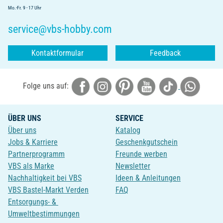
Mo.-Fr. 9 - 17 Uhr
service@vbs-hobby.com
Kontaktformular
Feedback
Folge uns auf:
ÜBER UNS
SERVICE
Über uns
Katalog
Jobs & Karriere
Geschenkgutschein
Partnerprogramm
Freunde werben
VBS als Marke
Newsletter
Nachhaltigkeit bei VBS
Ideen & Anleitungen
VBS Bastel-Markt Verden
FAQ
Entsorgungs- &
Umweltbestimmungen