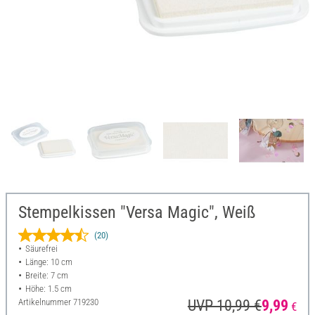
Stempelkissen "Versa Magic", Weiß
(20)
Säurefrei
Länge: 10 cm
Breite: 7 cm
Höhe: 1.5 cm
Artikelnummer
719230
UVP 10,99 €
9,99
€