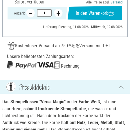
Sofort verfügbar
Alle Preise zzgl.
Versand
In den Warenkorb
Anzahl:
Lieferung: Dienstag, 11.08.2026 - Mittwoch, 12.08.2026
Kostenloser Versand ab 75 €*
Versand mit DHL
Unsere beliebtesten Zahlungsarten:
Rechnung
Produktdetails
Das
Stempelkissen
"
Versa Magic
"
in der
Farbe Weiß,
ist eine
säurefreie,
schnell trocknende
Stempelfarbe,
die wasch- und
lichtbeständig ist. Nach dem Trocknen der Farbe wirkt der
Aufdruck wie Kreide. Die Farbe
hält
auf
Holz, Leder, Metall, Stoff,
Papier und vielem mehr.
Das Stempelkissen ist leicht erhöht,