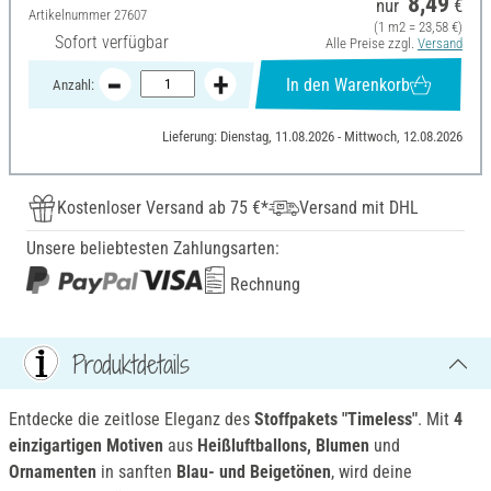
8,49
nur
€
Artikelnummer
27607
(1 m2 = 23,58 €)
Sofort verfügbar
Alle Preise zzgl.
Versand
In den Warenkorb
Anzahl:
Lieferung: Dienstag, 11.08.2026 - Mittwoch, 12.08.2026
Kostenloser Versand ab 75 €*
Versand mit DHL
Unsere beliebtesten Zahlungsarten:
Rechnung
Produktdetails
Entdecke die zeitlose Eleganz des
Stoffpakets "Timeless"
. Mit
4
einzigartigen Motiven
aus
Heißluftballons, Blumen
und
Ornamenten
in sanften
Blau- und Beigetönen
, wird deine