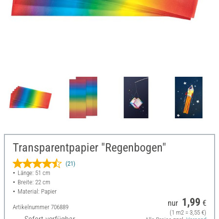
Transparentpapier "Regenbogen"
(21)
Länge: 51 cm
Breite: 22 cm
Material: Papier
1,99
nur
€
Artikelnummer
706889
(1 m2 = 3,55 €)