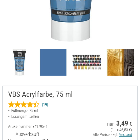
VBS Acrylfarbe, 75 ml
(19)
Füllmenge: 75 ml
Lösungsmittelfrei
3,49
nur
€
Artikelnummer
84179541
(1 l = 46,53 €)
Ausverkauft!
Alle Preise zzgl.
Versand