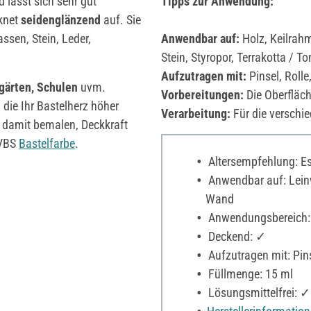
d lässt sich sehr gut
Tipps zur Anwendung:
knet
seidenglänzend
auf. Sie
ssen, Stein, Leder,
Anwendbar auf:
Holz, Keilrahm
Stein, Styropor, Terrakotta / T
Aufzutragen mit:
Pinsel, Roll
gärten, Schulen
uvm.
Vorbereitungen:
Die Oberfläche
 die Ihr Bastelherz höher
Verarbeitung:
Für die verschie
damit bemalen, Deckkraft
 VBS
Bastelfarbe
.
Altersempfehlung: Es 
Anwendbar auf: Leinw
Wand
Anwendungsbereich:
Deckend: ✓
Aufzutragen mit: Pin
Füllmenge: 15 ml
Lösungsmittelfrei: ✓