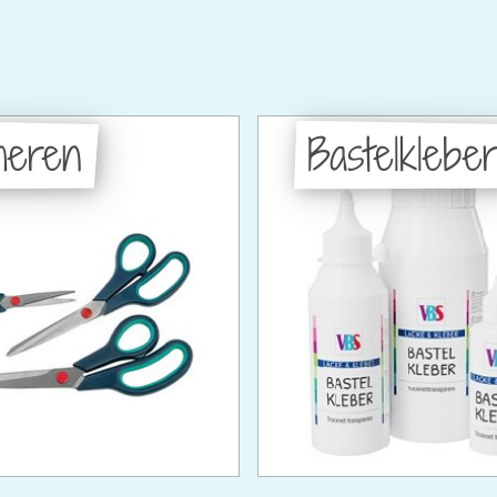
heren
Bastelklebe