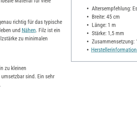
ideale Material für viele
Altersempfehlung: Es 
Breite: 45 cm
genau richtig für das typische
Länge: 1 m
Kleben und
Nähen
. Filz ist ein
Stärke: 1,5 mm
ilzstärke zu minimalen
Zusammensetzung: 1
Herstellerinformatio
n zu kleinen
l umsetzbar sind. Ein sehr
.