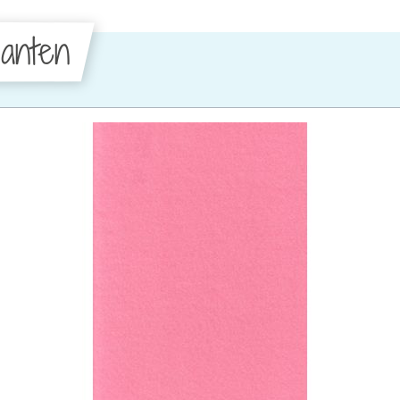
anten