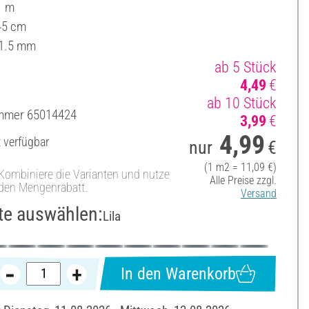
1 m
 45 cm
 1.5 mm
ab 5 Stück
4,49
€
ab 10 Stück
ummer
65014424
3,99
€
4,99
t verfügbar
nur
€
(1 m2 = 11,09 €)
Kombiniere die Varianten und nutze
Alle Preise zzgl.
den Mengenrabatt.
Versand
te auswählen:
Lila
In den Warenkorb