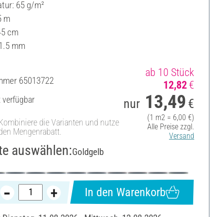
ur: 65 g/m²
5 m
 45 cm
 1.5 mm
ab 10 Stück
ummer
65013722
12,82
€
13,49
t verfügbar
nur
€
(1 m2 = 6,00 €)
Kombiniere die Varianten und nutze
Alle Preise zzgl.
den Mengenrabatt.
Versand
te auswählen:
Goldgelb
In den Warenkorb