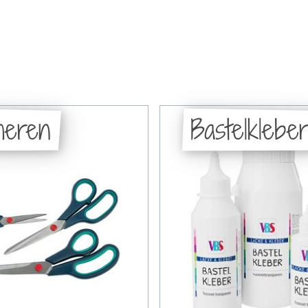
heren
Bastelklebe