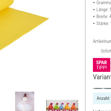
Grammat
Länge: 
Breite:
Stärke:
Artikeln
Sofor
Varian
Anzahl: