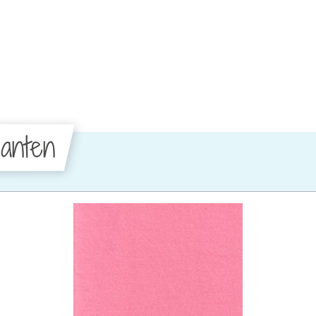
anten