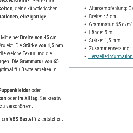
VBS Bastelfilz
. Perfekt für
Altersempfehlung: Es 
keiten
, deine künstlerischen
Breite: 45 cm
rationen
,
einzigartige
Grammatur: 65 g/m²
Länge: 5 m
 Mit einer
Breite von 45 cm
Stärke: 1,5 mm
Projekt. Die
Stärke von 1,5 mm
Zusammensetzung: 1
die weiche Textur und die
Herstellerinformatio
rgen. Die
Grammatur von 65
optimal für Bastelarbeiten in
Puppenkleider
oder
sen
oder
im Alltag
. Sei kreativ
 zu verschönern.
serem
VBS Bastelfilz
entstehen.