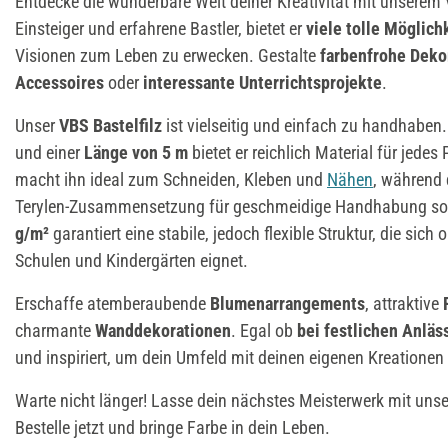
Entdecke die wunderbare Welt deiner Kreativität mit unserem
Einsteiger und erfahrene Bastler, bietet er
viele tolle Möglich
Visionen zum Leben zu erwecken. Gestalte
farbenfrohe Deko
Accessoires
oder
interessante Unterrichtsprojekte
.
Unser
VBS Bastelfilz
ist vielseitig und einfach zu handhaben.
und einer
Länge von 5 m
bietet er reichlich Material für jedes 
macht ihn ideal zum Schneiden, Kleben und
Nähen
, während 
Terylen-Zusammensetzung für geschmeidige Handhabung so
g/m²
garantiert eine stabile, jedoch flexible Struktur, die sich 
Schulen und Kindergärten eignet.
Erschaffe atemberaubende
Blumenarrangements
, attraktive
charmante
Wanddekorationen
. Egal ob
bei
festlichen Anläs
und inspiriert, um dein Umfeld mit deinen eigenen Kreationen
Warte nicht länger! Lasse dein nächstes Meisterwerk mit un
Bestelle jetzt und bringe Farbe in dein Leben.