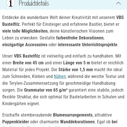
Produktdetails
Entdecke die wunderbare Welt deiner Kreativität mit unserem
VBS
Bastelfilz
. Perfekt für Einsteiger und erfahrene Bastler, bietet er
viele tolle Möglichkeiten
, deine künstlerischen Visionen zum
Leben zu erwecken. Gestalte
farbenfrohe Dekorationen
,
einzigartige Accessoires
oder
interessante Unterrichtsprojekte
.
Unser
VBS Bastelfilz
ist vielseitig und einfach zu handhaben. Mit
einer
Breite von 45 cm
und einer
Länge von 5 m
bietet er reichlich
Material für jedes Projekt. Die
Stärke von 1,5 mm
macht ihn ideal
zum Schneiden, Kleben und
Nähen
, während die weiche Textur und
die Terylen-Zusammensetzung für geschmeidige Handhabung
sorgen. Die
Grammatur von 65 g/m²
garantiert eine stabile, jedoch
flexible Struktur, die sich optimal für Bastelarbeiten in Schulen und
Kindergärten eignet.
Erschaffe atemberaubende
Blumenarrangements
, attraktive
Puppenkleider
oder charmante
Wanddekorationen
. Egal ob
bei