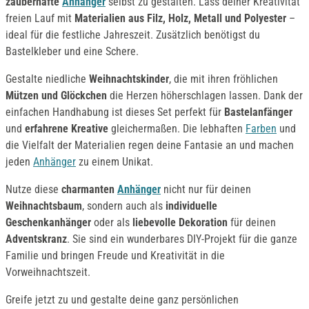
zauberhafte
Anhänger
selbst zu gestalten. Lass deiner Kreativität
freien Lauf mit
Materialien aus Filz, Holz, Metall und Polyester
–
ideal für die festliche Jahreszeit. Zusätzlich benötigst du
Bastelkleber und eine Schere.
Gestalte niedliche
Weihnachtskinder
, die mit ihren fröhlichen
Mützen und Glöckchen
die Herzen höherschlagen lassen. Dank der
einfachen Handhabung ist dieses Set perfekt für
Bastelanfänger
und
erfahrene Kreative
gleichermaßen. Die lebhaften
Farben
und
die Vielfalt der Materialien regen deine Fantasie an und machen
jeden
Anhänger
zu einem Unikat.
Nutze diese
charmanten
Anhänger
nicht nur für deinen
Weihnachtsbaum
, sondern auch als
individuelle
Geschenkanhänger
oder als
liebevolle Dekoration
für deinen
Adventskranz
. Sie sind ein wunderbares DIY-Projekt für die ganze
Familie und bringen Freude und Kreativität in die
Vorweihnachtszeit.
Greife jetzt zu und gestalte deine ganz persönlichen