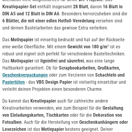
Kreativpapier-Set
enthält insgesamt
28 Blatt
, davon
1
6 Blatt in
DIN A5 und 12 Blatt in DIN A6
. Besonders hervorzuheben sind die
6 Blätter, die mit einer edlen Hotfoil-Veredelung
versehen sind
und deinen Bastelarbeiten das gewisse Extra verleihen.
Das
Motivpapier
ist einseitig bedruckt und hat auf der Rückseite
eine weiße Oberfläche. Mit einem
Gewicht von 180 g/m
² ist es
robust und eignet sich perfekt für verschiedene Basteltechniken.
Das
Motivpapier
ist
ligninfrei und säurefrei
, was eine lange
Haltbarkeit garantiert. Ob für
Scrapbookarbeiten, Grußkarten,
Geschenkverpackungen
oder zum Verzieren von
Schachteln und
Papiertüten
- das
VBS Design Papier
ist vielseitig einsetzbar und
verleiht deinen Projekten einen besonderen Charme.
Du kannst das
Kreativpapier
auch für zahlreiche andere
Kreativarbeiten verwenden, wie zum Beispiel für die
Gestaltung
von Einladungskarten, Tischkarten
oder für die
Dekoration von
Fotoalben
. Auch für die Herstellung von
Geschenkanhängern oder
Lesezeichen
ist das
Motivpapier
bestens geeignet. Deiner