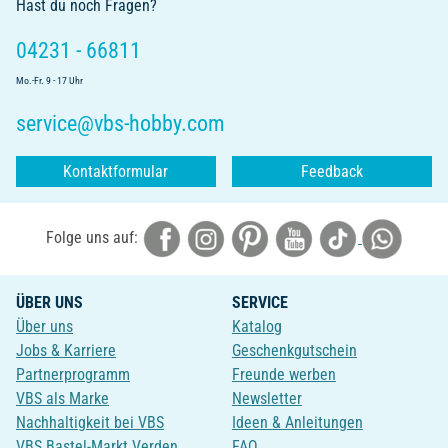
Hast du noch Fragen?
04231 - 66811
Mo.-Fr. 9 - 17 Uhr
service@vbs-hobby.com
Kontaktformular
Feedback
Folge uns auf:
ÜBER UNS
SERVICE
Über uns
Katalog
Jobs & Karriere
Geschenkgutschein
Partnerprogramm
Freunde werben
VBS als Marke
Newsletter
Nachhaltigkeit bei VBS
Ideen & Anleitungen
VBS Bastel-Markt Verden
FAQ