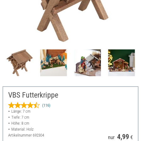
VBS Futterkrippe
(116)
Länge: 7 cm
Tiefe: 7 cm
Höhe: 8 cm
Material: Holz
Artikelnummer
692304
4,99
nur
€