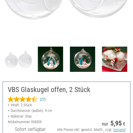
VBS Glaskugel offen, 2 Stück
(27)
Inhalt: 2 Stück
Durchmesser (außen): 9 cm
Material: Glas
Artikelnummer
593359
5,95
nur
€
Sofort verfügbar
Alle Preise inkl. gesetzl. MwSt., zzgl.
Versand