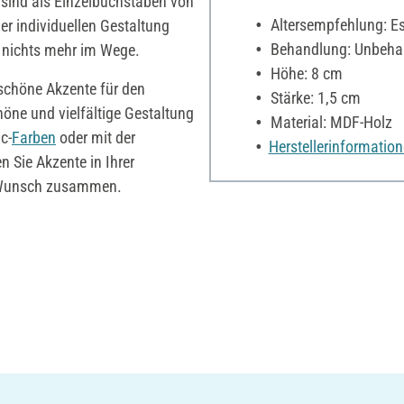
sind als Einzelbuchstaben von
Altersempfehlung: Es 
er individuellen Gestaltung
Behandlung: Unbeha
 nichts mehr im Wege.
Höhe: 8 cm
rschöne Akzente für den
Stärke: 1,5 cm
öne und vielfältige Gestaltung
Material: MDF-Holz
c-
Farben
oder mit der
Herstellerinformatio
n Sie Akzente in Ihrer
h Wunsch zusammen.