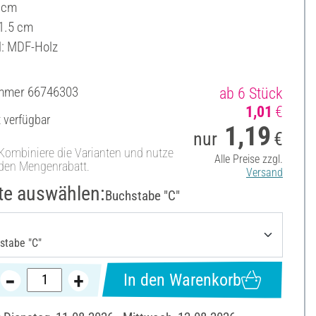
 cm
 1.5 cm
l: MDF-Holz
ummer
66746303
ab 6 Stück
1,01
€
t verfügbar
1,19
nur
€
Kombiniere die Varianten und nutze
Alle Preise zzgl.
den Mengenrabatt.
Versand
te auswählen:
Buchstabe "C"
In den Warenkorb