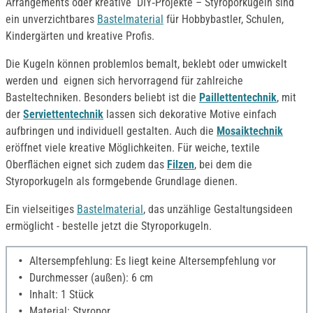
Arrangements oder kreative DIY‑Projekte – Styroporkugeln sind
ein unverzichtbares
Bastelmaterial
für Hobbybastler, Schulen,
Kindergärten und kreative Profis.
Die Kugeln können problemlos bemalt, beklebt oder umwickelt
werden und eignen sich hervorragend für zahlreiche
Basteltechniken. Besonders beliebt ist die
Paillettentechnik
, mit
der
Serviettentechnik
lassen sich dekorative Motive einfach
aufbringen und individuell gestalten. Auch die
Mosaiktechnik
eröffnet viele kreative Möglichkeiten. Für weiche, textile
Oberflächen eignet sich zudem das
Filzen
, bei dem die
Styroporkugeln als formgebende Grundlage dienen.
Ein vielseitiges
Bastelmaterial
, das unzählige Gestaltungsideen
ermöglicht - bestelle jetzt die Styroporkugeln.
Altersempfehlung: Es liegt keine Altersempfehlung vor
Durchmesser (außen): 6 cm
Inhalt: 1 Stück
Material: Styropor