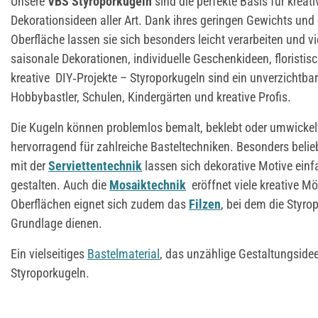
Unsere
VBS
Styroporkugeln
sind die perfekte Basis für kreat
Dekorationsideen aller Art. Dank ihres geringen Gewichts und
Oberfläche lassen sie sich besonders leicht verarbeiten und vie
saisonale Dekorationen, individuelle Geschenkideen, floristi
kreative DIY‑Projekte – Styroporkugeln sind ein unverzichtba
Hobbybastler, Schulen, Kindergärten und kreative Profis.
Die Kugeln können problemlos bemalt, beklebt oder umwickel
hervorragend für zahlreiche Basteltechniken. Besonders belieb
mit der
Serviettentechnik
lassen sich dekorative Motive einf
gestalten. Auch die
Mosaiktechnik
eröffnet viele kreative Mög
Oberflächen eignet sich zudem das
Filzen
, bei dem die Styr
Grundlage dienen.
Ein vielseitiges
Bastelmaterial
, das unzählige Gestaltungsideen
Styroporkugeln.