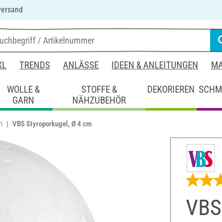
versand
XL
TRENDS
ANLÄSSE
IDEEN & ANLEITUNGEN
MA
WOLLE &
STOFFE &
DEKORIEREN
SCHM
GARN
NÄHZUBEHÖR
n
VBS Styroporkugel, Ø 4 cm
VBS