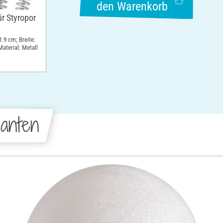
den Warenkorb
r Styropor
1.9 cm; Breite:
aterial: Metall
anten