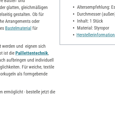
ive Bastel‑ und
Altersempfehlung: Es 
 der glatten, gleichmäßigen
Durchmesser (außen)
lseitig gestalten. Ob für
Inhalt: 1 Stück
sche Arrangements oder
Material: Styropor
res
Bastelmaterial
für
Herstellerinformatio
t werden und eignen sich
t ist die
Paillettentechnik
,
ach aufbringen und individuell
lichkeiten. Für weiche, textile
oporkugeln als formgebende
 ermöglicht - bestelle jetzt die