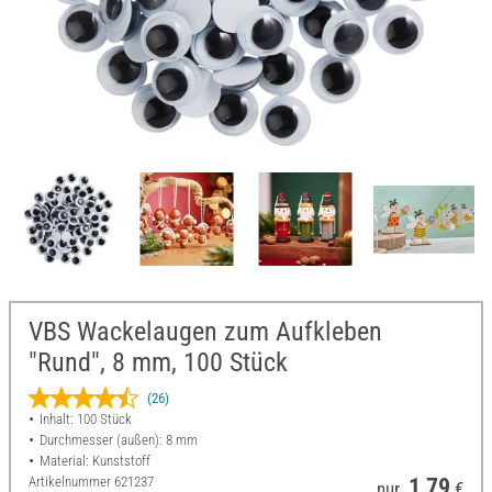
VBS Wackelaugen zum Aufkleben
"Rund", 8 mm, 100 Stück
(26)
Inhalt: 100 Stück
Durchmesser (außen): 8 mm
Material: Kunststoff
Artikelnummer
621237
1,79
nur
€