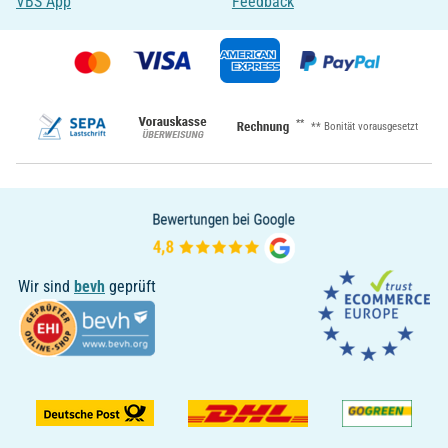
VBS App
Feedback
**
** Bonität vorausgesetzt
Wir sind
bevh
geprüft