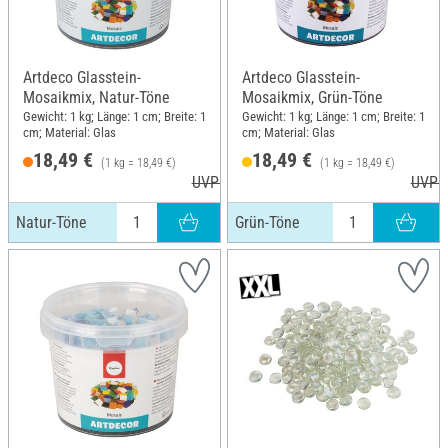
Artdeco Glasstein-
Artdeco Glasstein-
Mosaikmix, Natur-Töne
Mosaikmix, Grün-Töne
Gewicht: 1 kg; Länge: 1 cm; Breite: 1
Gewicht: 1 kg; Länge: 1 cm; Breite: 1
cm; Material: Glas
cm; Material: Glas
18,49 €
18,49 €
(1 kg = 18,49 €)
(1 kg = 18,49 €)
UVP 20,99 €
UVP 2
Natur-Töne
Grün-Töne