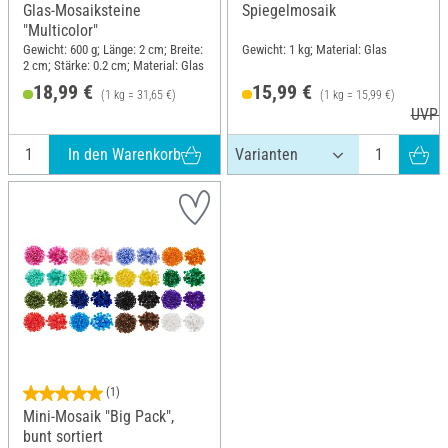
Glas-Mosaiksteine
Spiegelmosaik
"Multicolor"
Gewicht: 600 g; Länge: 2 cm; Breite:
Gewicht: 1 kg; Material: Glas
2 cm; Stärke: 0.2 cm; Material: Glas
18,99 €
15,99 €
(1 kg = 31,65 €)
(1 kg = 15,99 €)
UVP 1
In den Warenkorb
(1)
Mini-Mosaik "Big Pack",
bunt sortiert