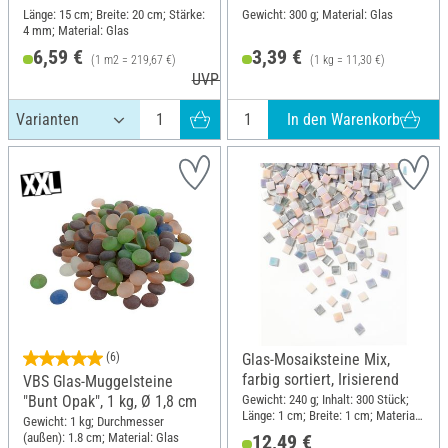
Länge: 15 cm; Breite: 20 cm; Stärke:
Gewicht: 300 g; Material: Glas
4 mm; Material: Glas
6,59 €
3,39 €
(1 m2 = 219,67 €)
(1 kg = 11,30 €)
UVP 7,49 €
In den Warenkorb
(6)
Glas-Mosaiksteine Mix,
farbig sortiert, Irisierend
VBS Glas-Muggelsteine
Gewicht: 240 g; Inhalt: 300 Stück;
"Bunt Opak", 1 kg, Ø 1,8 cm
Länge: 1 cm; Breite: 1 cm; Material:
Gewicht: 1 kg; Durchmesser
Glas
(außen): 1.8 cm; Material: Glas
12,49 €