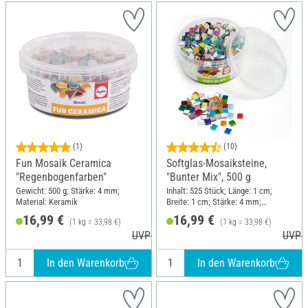
(1)
(10)
Fun Mosaik Ceramica
Softglas-Mosaiksteine,
"Regenbogenfarben"
"Bunter Mix", 500 g
Gewicht: 500 g; Stärke: 4 mm;
Inhalt: 525 Stück; Länge: 1 cm;
Material: Keramik
Breite: 1 cm; Stärke: 4 mm;
Material: Glas
16,99 €
16,99 €
(1 kg = 33,98 €)
(1 kg = 33,98 €)
UVP 18,99 €
UVP 1
In den Warenkorb
In den Warenkorb