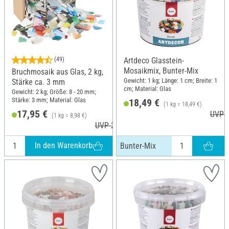
(49)
Artdeco Glasstein-
Mosaikmix, Bunter-Mix
Bruchmosaik aus Glas, 2 kg,
Gewicht: 1 kg; Länge: 1 cm; Breite: 1
Stärke ca. 3 mm
cm; Material: Glas
Gewicht: 2 kg; Größe: 8 - 20 mm;
Stärke: 3 mm; Material: Glas
18,49 €
(1 kg = 18,49 €)
17,95 €
UVP 2
(1 kg = 8,98 €)
UVP 26,16 €
In den Warenkorb
Bunter-Mix