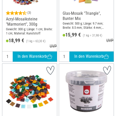
(3)
Glas-Mosaik "Triangle",
Bunter Mix
Acryl-Mosaiksteine
Gewicht: 500 g; Länge: 9.7 mm;
"Marmoriert", 300g
Breite: 8.5 mm; Stärke: 4 mm;
Gewicht: 300 g; Länge: 1 cm; Breite:
Material: Glas
1 cm; Material: Kunststoff
15,99 €
(1 kg = 31,98 €)
18,99 €
UVP 1
(1 kg = 63,30 €)
UVP 22,99 €
In den Warenkorb
In den Warenkorb