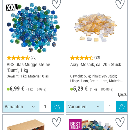
(70)
(33)
VBS Glas-Muggelsteine
Acryl-Mosaik, ca. 205 Stück
"Bunt", 1 kg
Gewicht: 1 kg; Material: Glas
Gewicht: 50 g; Inhalt: 205 Stück;
Länge: 1 cm; Breite: 1 cm; Material:
Acryl
6,99 €
5,29 €
(1 kg = 6,99 €)
(1 kg = 105,80 €)
UVP 6