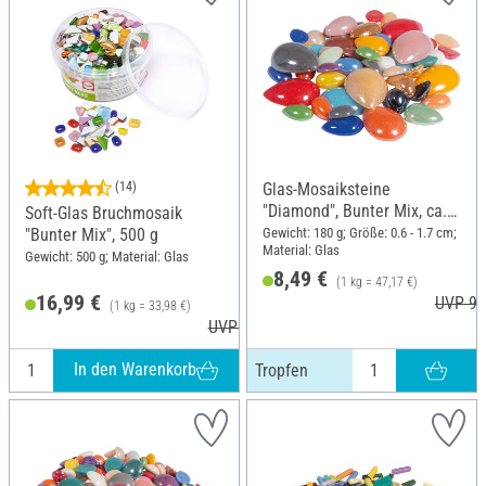
(14)
Glas-Mosaiksteine
"Diamond", Bunter Mix, ca.
Soft-Glas Bruchmosaik
180 g, Tropfen
Gewicht: 180 g; Größe: 0.6 - 1.7 cm;
"Bunter Mix", 500 g
Material: Glas
Gewicht: 500 g; Material: Glas
8,49 €
(1 kg = 47,17 €)
16,99 €
UVP 9,
(1 kg = 33,98 €)
UVP 18,99 €
In den Warenkorb
Tropfen