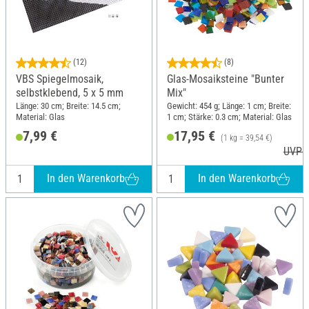
(12)
(8)
VBS Spiegelmosaik,
Glas-Mosaiksteine "Bunter
selbstklebend, 5 x 5 mm
Mix"
Länge: 30 cm; Breite: 14.5 cm;
Gewicht: 454 g; Länge: 1 cm; Breite:
Material: Glas
1 cm; Stärke: 0.3 cm; Material: Glas
7,99 €
17,95 €
(1 kg = 39,54 €)
UVP 2
In den Warenkorb
In den Warenkorb