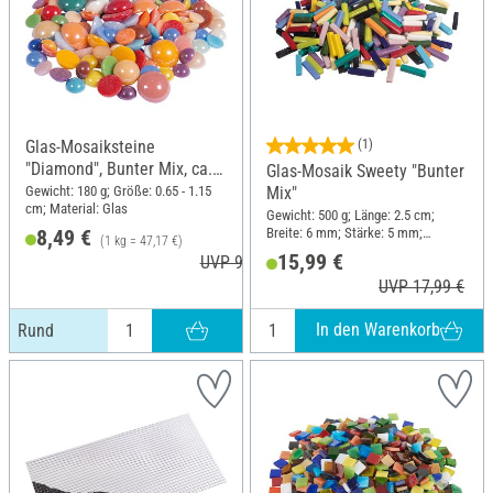
Glas-Mosaiksteine
(1)
"Diamond", Bunter Mix, ca.
Glas-Mosaik Sweety "Bunter
180 g, Rund
Gewicht: 180 g; Größe: 0.65 - 1.15
Mix"
cm; Material: Glas
Gewicht: 500 g; Länge: 2.5 cm;
Breite: 6 mm; Stärke: 5 mm;
8,49 €
(1 kg = 47,17 €)
Material: Glas
15,99 €
UVP 9,49 €
UVP 17,99 €
In den Warenkorb
Rund