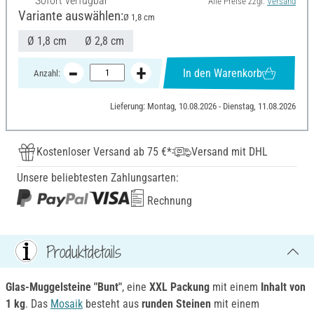
Sofort verfügbar
Alle Preise zzgl.
Versand
Variante auswählen:
Ø 1,8 cm
Ø 1,8 cm
Ø 2,8 cm
In den Warenkorb
Anzahl:
Lieferung: Montag, 10.08.2026 - Dienstag, 11.08.2026
Kostenloser Versand ab 75 €*
Versand mit DHL
Unsere beliebtesten Zahlungsarten:
Rechnung
Produktdetails
Glas-Muggelsteine "Bunt"
, eine
XXL Packung
mit einem
Inhalt von
1 kg
. Das
Mosaik
besteht aus
runden Steinen
mit einem