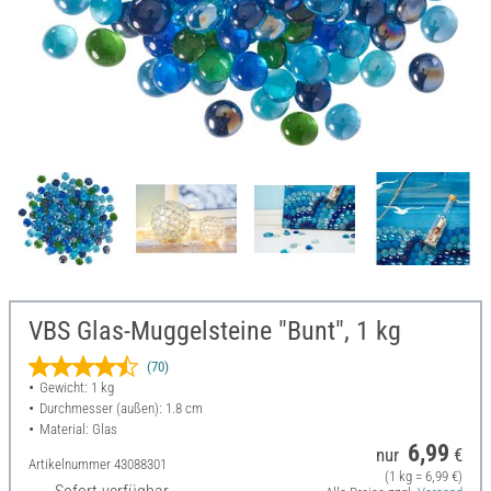
VBS Glas-Muggelsteine "Bunt", 1 kg
(70)
Gewicht: 1 kg
Durchmesser (außen): 1.8 cm
Material: Glas
6,99
nur
€
Artikelnummer
43088301
(1 kg = 6,99 €)