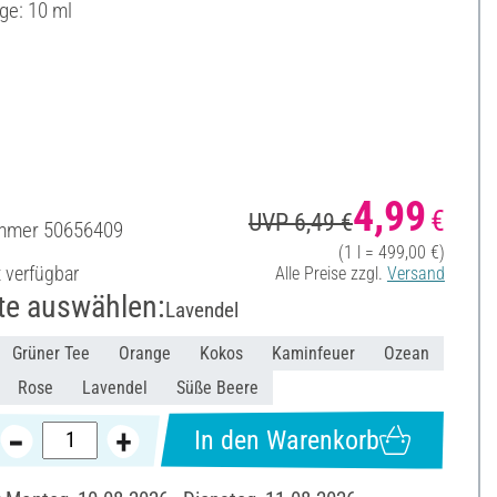
ge: 10 ml
4,99
€
UVP 6,49 €
ummer
50656409
(1 l = 499,00 €)
t verfügbar
Alle Preise zzgl.
Versand
te auswählen:
Lavendel
Grüner Tee
Orange
Kokos
Kaminfeuer
Ozean
Rose
Lavendel
Süße Beere
In den Warenkorb