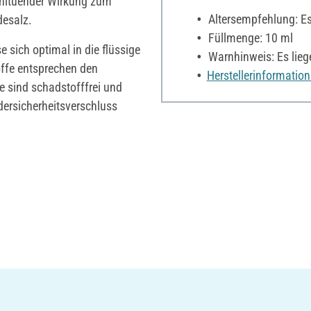
ohltuender Wirkung zum
Altersempfehlung: Es 
desalz.
Füllmenge: 10 ml
 sich optimal in die flüssige
Warnhinweis: Es lieg
offe entsprechen den
Herstellerinformatio
 sind schadstofffrei und
dersicherheitsverschluss