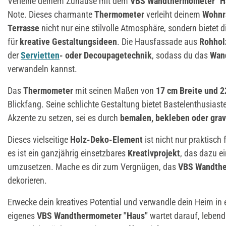
Verleihe deinem Zuhause mit dem
VBS Wandthermometer "H
Note. Dieses charmante
Thermometer
verleiht deinem
Wohnr
Terrasse
nicht nur eine stilvolle Atmosphäre, sondern bietet 
für
kreative Gestaltungsideen
. Die Hausfassade aus
Rohho
der
Servietten
- oder Decoupagetechnik
, sodass du das
Wan
verwandeln kannst.
Das
Thermometer
mit seinen Maßen von
17 cm Breite und 
Blickfang. Seine schlichte Gestaltung bietet Bastelenthusiaste
Akzente zu setzen, sei es durch
bemalen, bekleben oder grav
Dieses vielseitige
Holz-Deko-Element
ist nicht nur praktisch 
es ist ein ganzjährig einsetzbares
Kreativprojekt
, das dazu e
umzusetzen. Mache es dir zum Vergnügen, das
VBS Wandth
dekorieren.
Erwecke dein kreatives Potential und verwandle dein Heim in e
eigenes
VBS Wandthermometer "Haus"
wartet darauf, lebendi