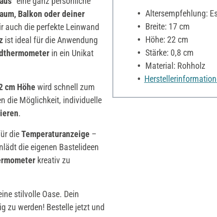
aus"
eine ganz persönliche
Altersempfehlung: Es 
aum, Balkon oder deiner
Breite: 17 cm
dir auch die perfekte Leinwand
Höhe: 22 cm
lz
ist ideal für die Anwendung
Stärke: 0,8 cm
dthermometer
in ein Unikat
Material: Rohholz
Herstellerinformatio
22 cm Höhe
wird schnell zum
n die Möglichkeit, individuelle
ieren
.
für die
Temperaturanzeige
–
inlädt die eigenen Bastelideen
ermometer
kreativ zu
ine stilvolle Oase. Dein
g zu werden! Bestelle jetzt und