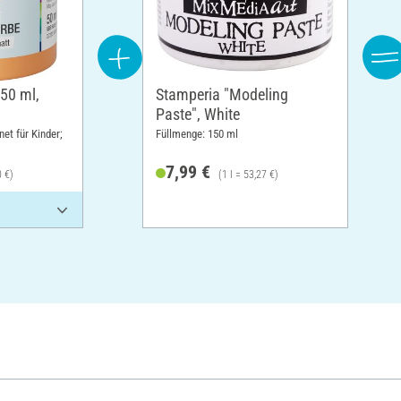
 50 ml,
Stamperia "Modeling
Paste", White
et für Kinder;
Füllmenge: 150 ml
7,99 €
0 €)
(1 l = 53,27 €)