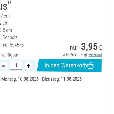
us"
 17 cm
2 cm
 0.8 cm
l: Rohholz
3,95
ummer
694575
nur
€
t verfügbar
Alle Preise zzgl.
Versand
In den Warenkorb
: Montag, 10.08.2026 - Dienstag, 11.08.2026