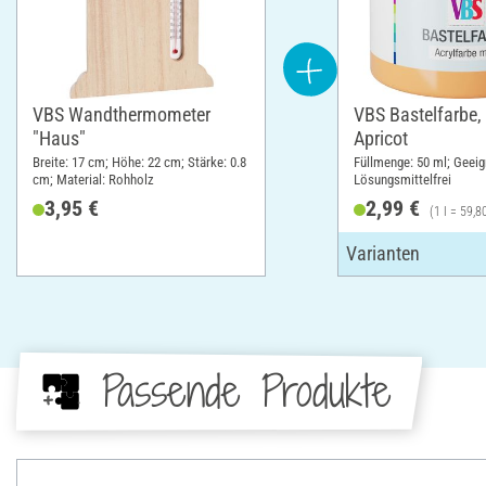
VBS Wandthermometer
VBS Bastelfarbe,
"Haus"
Apricot
Breite: 17 cm; Höhe: 22 cm; Stärke: 0.8
Füllmenge: 50 ml; Geeign
cm; Material: Rohholz
Lösungsmittelfrei
3,95 €
2,99 €
(1 l = 59,8
Passende Produkte